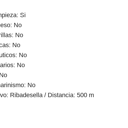
mpieza: Si
ceso: No
illas: No
cas: No
uticos: No
arios: No
 No
arinismo: No
vo: Ribadesella / Distancia: 500 m