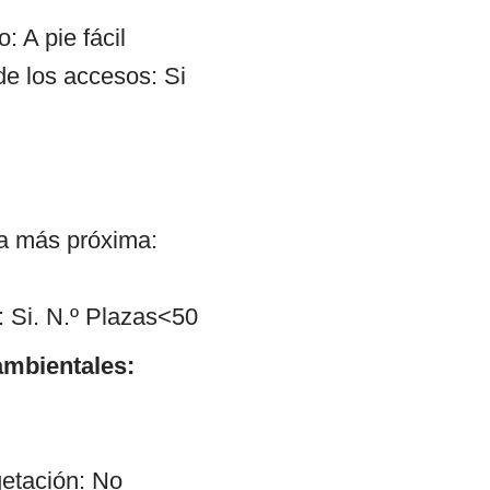
: A pie fácil
de los accesos: Si
ía más próxima:
 Si. N.º Plazas<50
mbientales:
etación: No