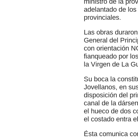
ministro de la pro
adelantado de los
provinciales.
Las obras duraron 
General del Princi
con orientación NO
fianqueado por lo
la Virgen de La Gu
Su boca la consti
Jovellanos, en sus
disposición del pr
canal de la dársen
el hueco de dos c
el costado entra e
Ésta comunica con 