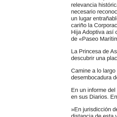
relevancia históri
necesario reconoc
un lugar entrañabl
cariño la Corpora
Hija Adoptiva así
de «Paseo Marítim
La Princesa de Ast
descubrir una pla
Camine a lo largo
desembocadura del
En un informe del
en sus Diarios. E
»En jurisdicción d
distancia de esta v