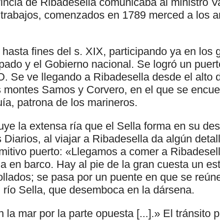
vincia de Ribadesella comunicaba al ministro V
 trabajos, comenzados en 1789 merced a los ar
hasta fines del s. XIX, participando ya en los 
pado y el Gobierno nacional. Se logró un puert
. Se ve llegando a Ribadesella desde el alto 
s montes Samos y Corvero, en el que se encuent
ía, patrona de los marineros.
tuye la extensa ría que el Sella forma en su d
 Diarios, al viajar a Ribadesella da algún detal
imitivo puerto: «Llegamos a comer a Ribadesella;
a en barco. Hay al pie de la gran cuesta un es
ollados; se pasa por un puente en que se reún
l río Sella, que desemboca en la dársena.
la mar por la parte opuesta [...].» El tránsito p