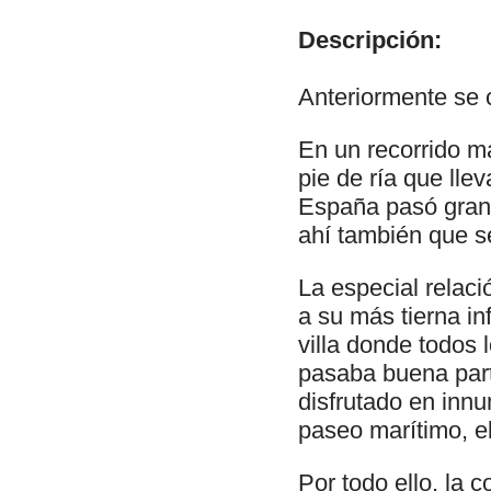
Descripción:
Anteriormente se 
En un recorrido ma
pie de ría que lle
España pasó gran p
ahí también que se
La especial relaci
a su más tierna in
villa donde todos
pasaba buena part
disfrutado en innu
paseo marítimo, el
Por todo ello, la 