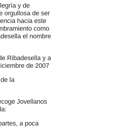
legría y de
e orgullosa de ser
dencia hacia este
nombramiento como
adesella el nombre
 de Ribadesella y a
Diciembre de 2007
de la
recoge Jovellanos
la:
partes, a poca