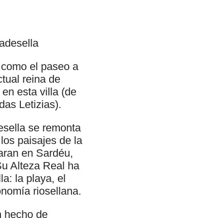
adesella
a como el paseo a
ctual reina de
en esta villa (de
das Letizias).
desella se remonta
los paisajes de la
caran en Sardéu,
Su Alteza Real ha
a: la playa, el
onomía riosellana.
un hecho de