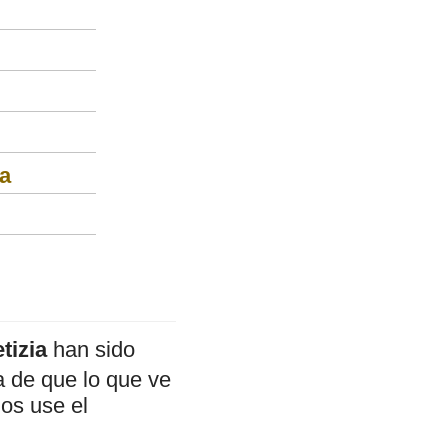
ia
tizia
han sido
a de que lo que ve
mos use el