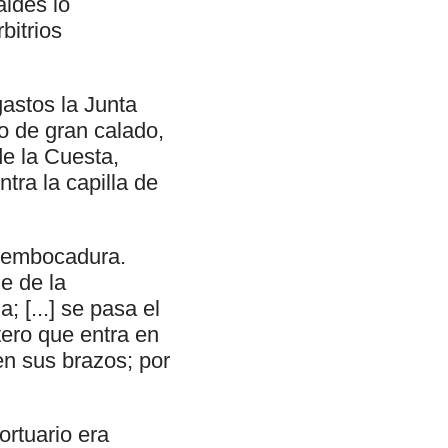
aldés lo
bitrios
gastos la Junta
o de gran calado,
de la Cuesta,
ra la capilla de
esembocadura.
le de la
 [...] se pasa el
tero que entra en
en sus brazos; por
ortuario era