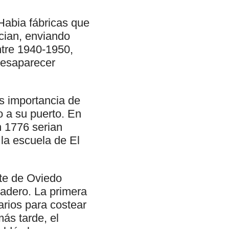
Habia fábricas que
acian, enviando
ntre 1940-1950,
 desaparecer
ás importancia de
o a su puerto. En
n 1776 serian
la escuela de El
nte de Oviedo
eadero. La primera
rios para costear
ás tarde, el