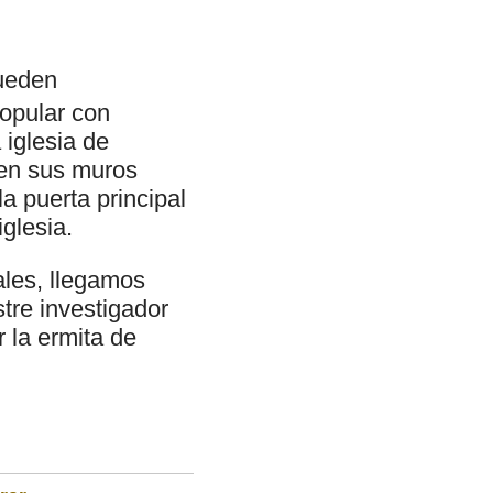
pueden
opular con
iglesia de
 en sus muros
a puerta principal
glesia.
ales, llegamos
stre investigador
r la ermita de