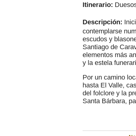
Itinerario:
Duesos 
Descripción:
Inic
contemplarse nume
escudos y blasone
Santiago de Carav
elementos más ant
y la estela funera
Por un camino loca
hasta El Valle, ca
del folclore y la 
Santa Bárbara, pa