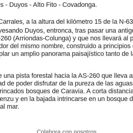
s - Duyos - Alto Fito - Covadonga.
arrales, a la altura del kilómetro 15 de la N-6
avesando Duyos, entronca, tras pasar una antig
260 (Arriondas-Colunga) y que nos llevará al p
ador del mismo nombre, construido a principios 
ar un amplio panorama paisajístico tanto de l
una pista forestal hacia la AS-260 que lleva al
dad de poder disfrutar de la pureza de las aguas
trincados bosques de Caravia. A corta distanc
ienzu y en la bajada intrincarse en un bosque 
al mar.
Colabora con nosotros