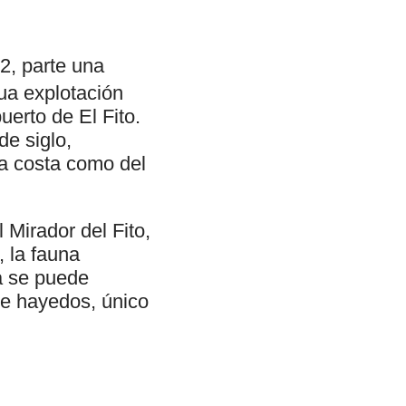
32, parte una
ua explotación
uerto de El Fito.
de siglo,
a costa como del
 Mirador del Fito,
, la fauna
ia se puede
de hayedos, único