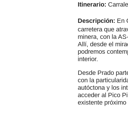
Itinerario:
Carrale
Descripción:
En C
carretera que atr
minera, con la AS-
Allí, desde el mir
podremos contempl
interior.
Desde Prado parte 
con la particulari
autóctona y los in
acceder al Pico P
existente próximo 