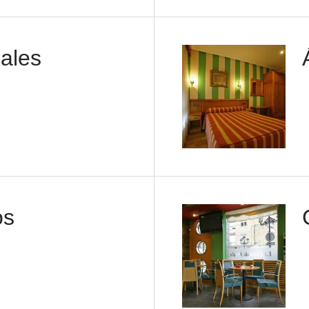
uales
os